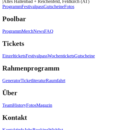
|
Altes Hallenbad + Reichenfeld, Feldkirch (AT)
Programm
Festivalpass
Gutscheine
Fotos
Poolbar
Programm
Merch
News
FAQ
Tickets
Einzeltickets
Festivalpass
Wochentickets
Gutscheine
Rahmenprogramm
Generator
Ticketliteratur
Raumfahrt
Über
Team
History
Fotos
Magazin
Kontakt
Kontaktinfo
Jobs
Booking
Wishlist