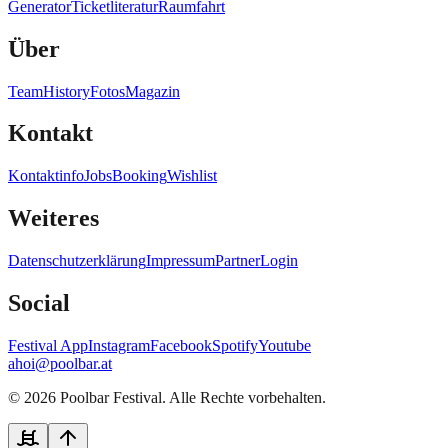
Generator
Ticketliteratur
Raumfahrt
Über
Team
History
Fotos
Magazin
Kontakt
Kontaktinfo
Jobs
Booking
Wishlist
Weiteres
Datenschutzerklärung
Impressum
Partner
Login
Social
Festival App
Instagram
Facebook
Spotify
Youtube
ahoi@poolbar.at
©
2026
Poolbar Festival. Alle Rechte vorbehalten.