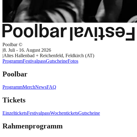
Poolbar ©
|
8. Juli - 16. August 2026
|
Altes Hallenbad + Reichenfeld, Feldkirch (AT)
Programm
Festivalpass
Gutscheine
Fotos
Poolbar
Programm
Merch
News
FAQ
Tickets
Einzeltickets
Festivalpass
Wochentickets
Gutscheine
Rahmenprogramm