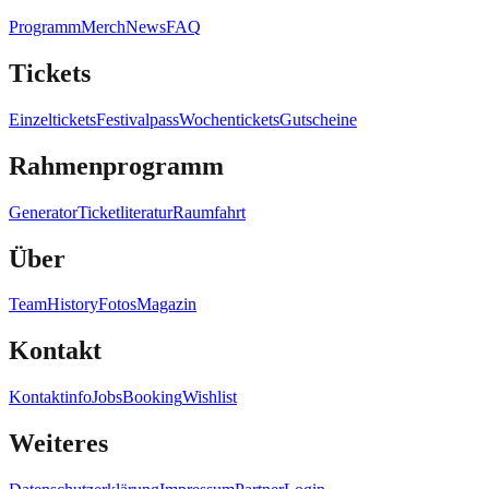
Programm
Merch
News
FAQ
Tickets
Einzeltickets
Festivalpass
Wochentickets
Gutscheine
Rahmenprogramm
Generator
Ticketliteratur
Raumfahrt
Über
Team
History
Fotos
Magazin
Kontakt
Kontaktinfo
Jobs
Booking
Wishlist
Weiteres