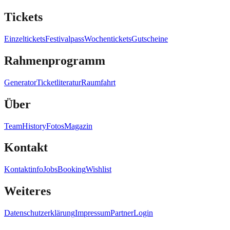
Tickets
Einzeltickets
Festivalpass
Wochentickets
Gutscheine
Rahmenprogramm
Generator
Ticketliteratur
Raumfahrt
Über
Team
History
Fotos
Magazin
Kontakt
Kontaktinfo
Jobs
Booking
Wishlist
Weiteres
Datenschutzerklärung
Impressum
Partner
Login