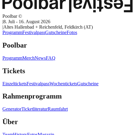
Poolbar ©
|
8. Juli - 16. August 2026
|
Altes Hallenbad + Reichenfeld, Feldkirch (AT)
Programm
Festivalpass
Gutscheine
Fotos
Poolbar
Programm
Merch
News
FAQ
Tickets
Einzeltickets
Festivalpass
Wochentickets
Gutscheine
Rahmenprogramm
Generator
Ticketliteratur
Raumfahrt
Über
Team
History
Fotos
Magazin