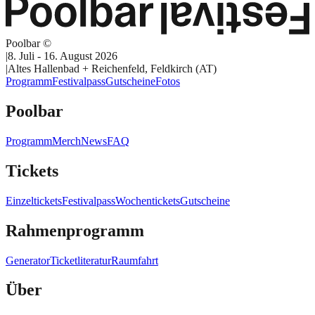
Poolbar ©
|
8. Juli - 16. August 2026
|
Altes Hallenbad + Reichenfeld, Feldkirch (AT)
Programm
Festivalpass
Gutscheine
Fotos
Poolbar
Programm
Merch
News
FAQ
Tickets
Einzeltickets
Festivalpass
Wochentickets
Gutscheine
Rahmenprogramm
Generator
Ticketliteratur
Raumfahrt
Über