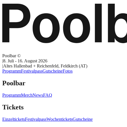
Poolbar ©
|
8. Juli - 16. August 2026
|
Altes Hallenbad + Reichenfeld, Feldkirch (AT)
Programm
Festivalpass
Gutscheine
Fotos
Poolbar
Programm
Merch
News
FAQ
Tickets
Einzeltickets
Festivalpass
Wochentickets
Gutscheine