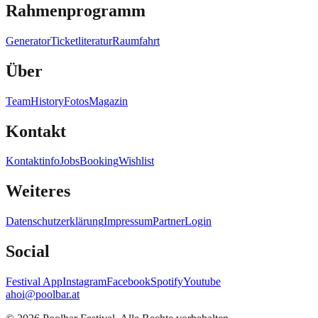
Rahmenprogramm
Generator
Ticketliteratur
Raumfahrt
Über
Team
History
Fotos
Magazin
Kontakt
Kontaktinfo
Jobs
Booking
Wishlist
Weiteres
Datenschutzerklärung
Impressum
Partner
Login
Social
Festival App
Instagram
Facebook
Spotify
Youtube
ahoi@poolbar.at