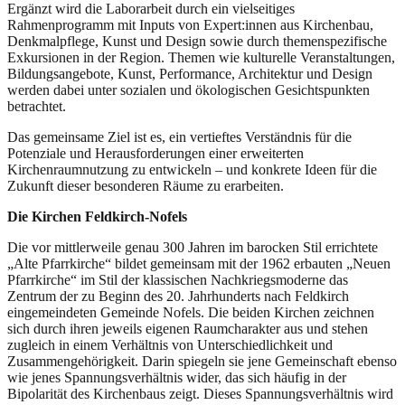
Ergänzt wird die Laborarbeit durch ein vielseitiges
Rahmenprogramm mit Inputs von Expert:innen aus Kirchenbau,
Denkmalpflege, Kunst und Design sowie durch themenspezifische
Exkursionen in der Region. Themen wie kulturelle Veranstaltungen,
Bildungsangebote, Kunst, Performance, Architektur und Design
werden dabei unter sozialen und ökologischen Gesichtspunkten
betrachtet.
Das gemeinsame Ziel ist es, ein vertieftes Verständnis für die
Potenziale und Herausforderungen einer erweiterten
Kirchenraumnutzung zu entwickeln – und konkrete Ideen für die
Zukunft dieser besonderen Räume zu erarbeiten.
Die Kirchen Feldkirch-Nofels
Die vor mittlerweile genau 300 Jahren im barocken Stil errichtete
„Alte Pfarrkirche“ bildet gemeinsam mit der 1962 erbauten „Neuen
Pfarrkirche“ im Stil der klassischen Nachkriegsmoderne das
Zentrum der zu Beginn des 20. Jahrhunderts nach Feldkirch
eingemeindeten Gemeinde Nofels. Die beiden Kirchen zeichnen
sich durch ihren jeweils eigenen Raumcharakter aus und stehen
zugleich in einem Verhältnis von Unterschiedlichkeit und
Zusammengehörigkeit. Darin spiegeln sie jene Gemeinschaft ebenso
wie jenes Spannungsverhältnis wider, das sich häufig in der
Bipolarität des Kirchenbaus zeigt. Dieses Spannungsverhältnis wird