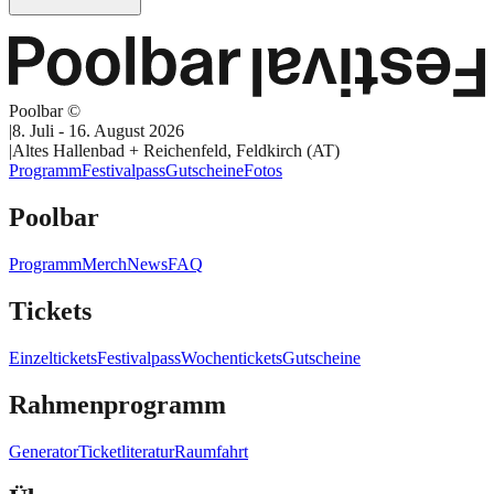
Poolbar ©
|
8. Juli - 16. August 2026
|
Altes Hallenbad + Reichenfeld, Feldkirch (AT)
Programm
Festivalpass
Gutscheine
Fotos
Poolbar
Programm
Merch
News
FAQ
Tickets
Einzeltickets
Festivalpass
Wochentickets
Gutscheine
Rahmenprogramm
Generator
Ticketliteratur
Raumfahrt