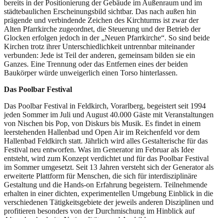
bereits in der Positionierung der Gebäude im Außenraum und im
städtebaulichen Erscheinungsbild sichtbar. Das nach außen hin
prägende und verbindende Zeichen des Kirchturms ist zwar der
Alten Pfarrkirche zugeordnet, die Steuerung und der Betrieb der
Glocken erfolgen jedoch in der „Neuen Pfarrkirche“. So sind beide
Kirchen trotz ihrer Unterschiedlichkeit untrennbar miteinander
verbunden: Jede ist Teil der anderen, gemeinsam bilden sie ein
Ganzes. Eine Trennung oder das Entfernen eines der beiden
Baukörper würde unweigerlich einen Torso hinterlassen.
Das Poolbar Festival
Das Poolbar Festival in Feldkirch, Vorarlberg, begeistert seit 1994
jeden Sommer im Juli und August 40.000 Gäste mit Veranstaltungen
von Nischen bis Pop, von Diskurs bis Musik. Es findet in einem
leerstehenden Hallenbad und Open Air im Reichenfeld vor dem
Hallenbad Feldkirch statt. Jährlich wird alles Gestalterische für das
Festival neu entworfen. Was im Generator im Februar als Idee
entsteht, wird zum Konzept verdichtet und für das Poolbar Festival
im Sommer umgesetzt. Seit 13 Jahren versteht sich der Generator als
erweiterte Plattform für Menschen, die sich für interdisziplinäre
Gestaltung und die Hands-on Erfahrung begeistern. Teilnehmende
erhalten in einer dichten, experimentellen Umgebung Einblick in die
verschiedenen Tätigkeitsgebiete der jeweils anderen Disziplinen und
profitieren besonders von der Durchmischung im Hinblick auf