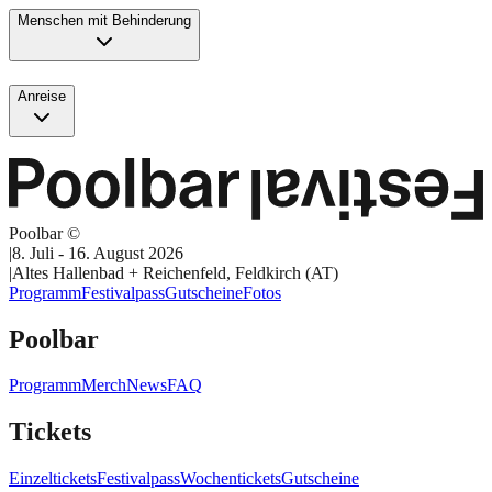
Menschen mit Behinderung
Anreise
Poolbar ©
|
8. Juli - 16. August 2026
|
Altes Hallenbad + Reichenfeld, Feldkirch (AT)
Programm
Festivalpass
Gutscheine
Fotos
Poolbar
Programm
Merch
News
FAQ
Tickets
Einzeltickets
Festivalpass
Wochentickets
Gutscheine