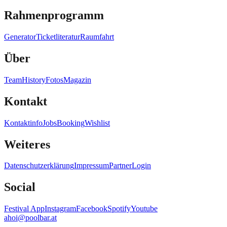
Rahmenprogramm
Generator
Ticketliteratur
Raumfahrt
Über
Team
History
Fotos
Magazin
Kontakt
Kontaktinfo
Jobs
Booking
Wishlist
Weiteres
Datenschutzerklärung
Impressum
Partner
Login
Social
Festival App
Instagram
Facebook
Spotify
Youtube
ahoi@poolbar.at