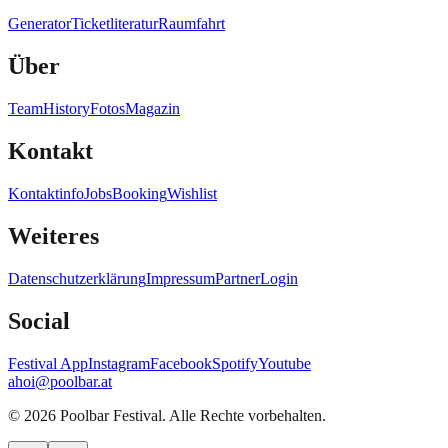
Generator
Ticketliteratur
Raumfahrt
Über
Team
History
Fotos
Magazin
Kontakt
Kontaktinfo
Jobs
Booking
Wishlist
Weiteres
Datenschutzerklärung
Impressum
Partner
Login
Social
Festival App
Instagram
Facebook
Spotify
Youtube
ahoi@poolbar.at
©
2026
Poolbar Festival. Alle Rechte vorbehalten.