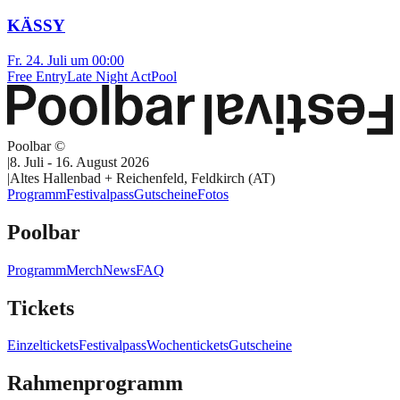
KÄSSY
Fr. 24. Juli um 00:00
Free Entry
Late Night Act
Pool
Poolbar ©
|
8. Juli - 16. August 2026
|
Altes Hallenbad + Reichenfeld, Feldkirch (AT)
Programm
Festivalpass
Gutscheine
Fotos
Poolbar
Programm
Merch
News
FAQ
Tickets
Einzeltickets
Festivalpass
Wochentickets
Gutscheine
Rahmenprogramm