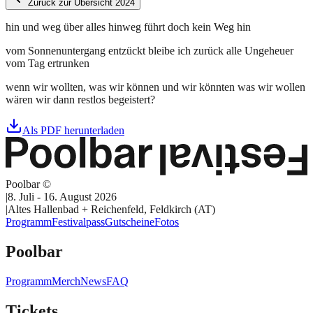
Zurück zur Übersicht 2024
hin und weg über alles hinweg führt doch kein Weg hin
vom Sonnenuntergang entzückt bleibe ich zurück alle Ungeheuer
vom Tag ertrunken
wenn wir wollten, was wir können und wir könnten was wir wollen
wären wir dann restlos begeistert?
Als PDF herunterladen
Poolbar ©
|
8. Juli - 16. August 2026
|
Altes Hallenbad + Reichenfeld, Feldkirch (AT)
Programm
Festivalpass
Gutscheine
Fotos
Poolbar
Programm
Merch
News
FAQ
Tickets