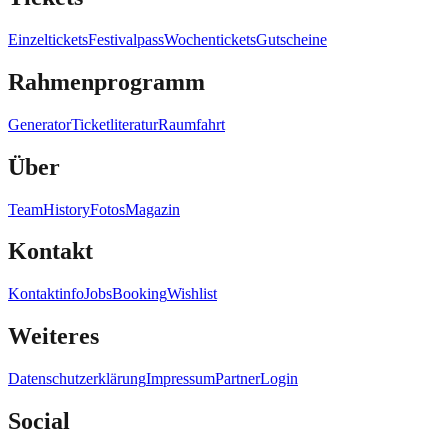
Einzeltickets
Festivalpass
Wochentickets
Gutscheine
Rahmenprogramm
Generator
Ticketliteratur
Raumfahrt
Über
Team
History
Fotos
Magazin
Kontakt
Kontaktinfo
Jobs
Booking
Wishlist
Weiteres
Datenschutzerklärung
Impressum
Partner
Login
Social