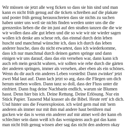
Wir müssen sie jetzt alle weg ficken so dass sie hin sind und man
kann es nicht früh genug auf die tickets schreiben auf die plakate
und poster früh genug herausschreien dass sie nichts zu suchen
haben unter uns weil sie nichts finden werden unter uns die die
grenzenlos lieben die die im juni auf den straßen tanzen die die wie
wir wollen dass alle gut leben und die so wie wir nie wieder sagen
wollen ich denke ans scheue reh, das einmal durch dein leben
huscht und manchmal wünschte ich, dass ich durch das leben
anderer husche, dass du nicht erwartest, dass ich wiederkomme,
dass ich nur manchmal durch deinen garten springe und dann
einigen wir uns darauf, dass das ein versehen war, dann kann ich
auch reh mein gesicht wahren, wir sollten wie rehe durch die gärten
der anderen springen, immer als versehen, aber eben als ein schönes.
Wenn du dir auch ein anderes Leben vorstellst: Dann zwinker' jetzt
zwei Mal laut auf. Dann lach jetzt so arg, dass die Fliegen um dich
herum sterben wollen. Dann tanz so doll, dass der Fluss unter dir
einfriert. Dann frag deine Nachbarin endlich, warum sie Blumen
hasst. Denn hier bin ich. Deine Rettung. Deine Erlösung. Nur ein
Stück Papier. Tausend Mal krasser als die Bibel. Heute rett' ich dich.
Und hinter uns die Feuerexplosion. ich würd gern mal mit 'nem
anderen als immer nur mit ihm mal andere haut berühren mal
gucken wie das is wenn ein anderer auf mir atmet weil der kann eh
schlechter sein dann weiß ich das wenigstens auch gut das kann
man nicht früh genug wissen aber sag das nicht den anderen okay