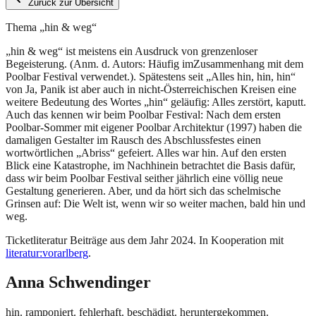
Zurück zur Übersicht
Thema „hin & weg“
„hin & weg“ ist meistens ein Ausdruck von grenzenloser
Begeisterung. (Anm. d. Autors: Häufig imZusammenhang mit dem
Poolbar Festival verwendet.). Spätestens seit „Alles hin, hin, hin“
von Ja, Panik ist aber auch in nicht-Österreichischen Kreisen eine
weitere Bedeutung des Wortes „hin“ geläufig: Alles zerstört, kaputt.
Auch das kennen wir beim Poolbar Festival: Nach dem ersten
Poolbar-Sommer mit eigener Poolbar Architektur (1997) haben die
damaligen Gestalter im Rausch des Abschlussfestes einen
wortwörtlichen „Abriss“ gefeiert. Alles war hin. Auf den ersten
Blick eine Katastrophe, im Nachhinein betrachtet die Basis dafür,
dass wir beim Poolbar Festival seither jährlich eine völlig neue
Gestaltung generieren. Aber, und da hört sich das schelmische
Grinsen auf: Die Welt ist, wenn wir so weiter machen, bald hin und
weg.
Ticketliteratur Beiträge aus dem Jahr 2024. In Kooperation mit
literatur:vorarlberg
.
Anna
Schwendinger
hin. ramponiert. fehlerhaft. beschädigt. heruntergekommen.