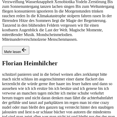
Verzweiflung Wasserknappheit Xenobiotika Yodeln Zerstörung Bis
zum Sonnenuntergang tanzen lachen singen Bis zum Weltuntergang
fliegen konsumieren ignorieren In die Morgenstunden trinken
rauchen reden In die Klimakatastrophe stolpern fahren rasen In der
flirrenden Hitze des Sommers liegt die Magie der Begeisterung.
Tanzend in den blühenden Feldern vergessen wir für einen
kostbaren Augenblick die Last der Welt. Magische Momente,
mitreißender Musik. Mondscheinmelodien.
Miteinanderverschmolzene Menschenmassen.
Mehr lesen
Florian
Heimhilcher
schnitzel panieren und in die brösel weinen alles zerklumpt bitte
mach nicht schluss im augenschimmer einer dame flackert das
kerzenlicht die würde gerne ihre haare ins feuer halten und dann so
aussehen wie ich ich ersitze bis ich besitze und ich genese bis ich
verwese an manchen tagen möchte ich meine schuhe verkehrt
herum tragen und nicht daran denken man fährt die achterbahnfahrt
der gefühle und tanzt auf parkplätzen im regen man ist eine crazy
nudel oder man bleibt den ganzen tag versteckt hinter den staubigen
jalousien und liest n-ur schlaue bücher von autoren die mindestens
tod sind man zeigt allen wer man nicht ist und bleibt nur der der man