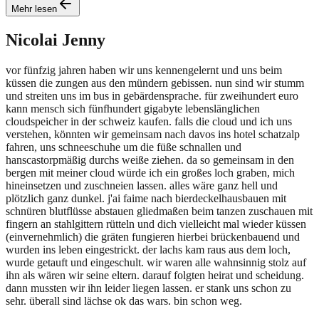
Mehr lesen
Nicolai
Jenny
vor fünfzig jahren haben wir uns kennengelernt und uns beim
küssen die zungen aus den mündern gebissen. nun sind wir stumm
und streiten uns im bus in gebärdensprache. für zweihundert euro
kann mensch sich fünfhundert gigabyte lebenslänglichen
cloudspeicher in der schweiz kaufen. falls die cloud und ich uns
verstehen, könnten wir gemeinsam nach davos ins hotel schatzalp
fahren, uns schneeschuhe um die füße schnallen und
hanscastorpmäßig durchs weiße ziehen. da so gemeinsam in den
bergen mit meiner cloud würde ich ein großes loch graben, mich
hineinsetzen und zuschneien lassen. alles wäre ganz hell und
plötzlich ganz dunkel. j'ai faime nach bierdeckelhausbauen mit
schnüren blutflüsse abstauen gliedmaßen beim tanzen zuschauen mit
fingern an stahlgittern rütteln und dich vielleicht mal wieder küssen
(einvernehmlich) die gräten fungieren hierbei brückenbauend und
wurden ins leben eingestrickt. der lachs kam raus aus dem loch,
wurde getauft und eingeschult. wir waren alle wahnsinnig stolz auf
ihn als wären wir seine eltern. darauf folgten heirat und scheidung.
dann mussten wir ihn leider liegen lassen. er stank uns schon zu
sehr. überall sind lächse ok das wars. bin schon weg.