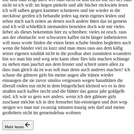
nicht ist ich will: im liegen pinkeln und alle bücher rückwärts lesen
ich will salben gegen kummer schmieren und nie wieder in die
steckdose greifen ich behandle jeden tag mein eigenes leiden und
sehne mich nach zeiten an denen noch andere litten das ist gemein
und ich will schließlich niemanden beneiden doch wär mir vieles
lieber als dieses bekenntnis hier zu schreiben: vieles ist orsch. raus
aus der ohnmacht: wer schwarzen kaffee nicht länger ästhetisieren
will muss worte finden die einen beim schuhe binden begleiten auch
wenn die bänder viel zu kurz sind man muss raus aus dem käfig
seiner eigenen totalität nicht in die poolbar aber zumindest woanders
hin wo man hin und weg sein kann ohne fürs lulu machen schlange
zu stehen man jauchzt aus dem fenster und schreit unten allen zu
dass man gleich da ist was soll man denn auch anderes machen? ich
schaue die gilmore girls bis meine augen alle tränen wieder
einsaugen die sie zuvor sinnlos vergossen wegen banalitäten die
überall enden nur nicht in dem bürgerlichen kleinod wo es in den
straßen nach kaffee riecht und die blätter das ganze jahr goldgelb
sind. ich wär so gern wer anders. wenn ich den gilmore girls
zuschaue möchte ich in den fernseher hin-einsteigen und dort weg-
steigen wo man nur zwanzig minuten traurig sein darf und meine
großeltern nicht im gemeindebau wohnen
Mehr lesen