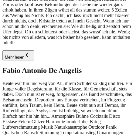
Zorns oder kopflosen Bekundungen der Liebe nie wieder ganz
erholt haben. In ihren Zügen wütet all das stumm weiter. 5 Zeilen
aus 'Wenig bis Nichts' Ich dacht', ich lass' mich nicht mehr fixieren
durch nichts, doch Kristalle treten auf mein Gesicht. Wenn ich nur
schon an dich denk, erscheinen sie: Wie du heilig und zerstört beim
Ufer liegst. Ob du schlotterst oder lachst, das wusst' ich nie. Wenig
bis nichts von alledem, was ich bisher hab gesehen, kann mithalten
mit dir.
Mehr lesen
Fabio Antonio
De Angelis
Beate war hin und weg von Ali, ihrem Schüler so klug und frei. Ein
Junge voller Begeisterung, für die Klasse, für Gemeinschaft, stets
dabei. Doch nun ist er weg, fortgerissen, das Band zerschnitten, das
Beisammensein. Deportiert, aus Europa vertrieben, im Flugzeug
entführt, kein Traum, kein Heim. Beate steht nun auf Demos, ihr
Ruf erklingt, das Asylsystem ist brüchig, so weich und dünn.
Einfach nur hin hin hin... Atmosphäre Bühne Cocktails Disco
Ekstase Feiern Glitzer Harmonie Ironie Jubel Krieg
Luftverschmutzung Musik Naturkatastrophe Outdoor Panik
Quatschen Rausch Stimmung Temperaturanstieg Umarmungen