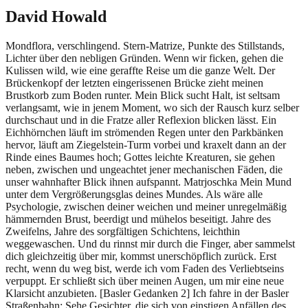
David
Howald
Mondflora, verschlingend. Stern-Matrize, Punkte des Stillstands,
Lichter über den nebligen Gründen. Wenn wir ficken, gehen die
Kulissen wild, wie eine geraffte Reise um die ganze Welt. Der
Brückenkopf der letzten eingerissenen Brücke zieht meinen
Brustkorb zum Boden runter. Mein Blick sucht Halt, ist seltsam
verlangsamt, wie in jenem Moment, wo sich der Rausch kurz selber
durchschaut und in die Fratze aller Reflexion blicken lässt. Ein
Eichhörnchen läuft im strömenden Regen unter den Parkbänken
hervor, läuft am Ziegelstein-Turm vorbei und kraxelt dann an der
Rinde eines Baumes hoch; Gottes leichte Kreaturen, sie gehen
neben, zwischen und ungeachtet jener mechanischen Fäden, die
unser wahnhafter Blick ihnen aufspannt. Matrjoschka Mein Mund
unter dem Vergrößerungsglas deines Mundes. Als wäre alle
Psychologie, zwischen deiner weichen und meiner unregelmäßig
hämmernden Brust, beerdigt und mühelos beseitigt. Jahre des
Zweifelns, Jahre des sorgfältigen Schichtens, leichthin
weggewaschen. Und du rinnst mir durch die Finger, aber sammelst
dich gleichzeitig über mir, kommst unerschöpflich zurück. Erst
recht, wenn du weg bist, werde ich vom Faden des Verliebtseins
verpuppt. Er schließt sich über meinen Augen, um mir eine neue
Klarsicht anzubieten. [Basler Gedanken 2] Ich fahre in der Basler
Straßenbahn: Sehe Gesichter, die sich von einstigen Anfällen des