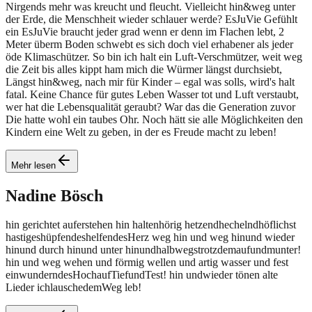
Nirgends mehr was kreucht und fleucht. Vielleicht hin&weg unter
der Erde, die Menschheit wieder schlauer werde? EsJuVie Gefühlt
ein EsJuVie braucht jeder grad wenn er denn im Flachen lebt, 2
Meter überm Boden schwebt es sich doch viel erhabener als jeder
öde Klimaschützer. So bin ich halt ein Luft-Verschmützer, weit weg
die Zeit bis alles kippt ham mich die Würmer längst durchsiebt,
Längst hin&weg, nach mir für Kinder – egal was solls, wird's halt
fatal. Keine Chance für gutes Leben Wasser tot und Luft verstaubt,
wer hat die Lebensqualität geraubt? War das die Generation zuvor
Die hatte wohl ein taubes Ohr. Noch hätt sie alle Möglichkeiten den
Kindern eine Welt zu geben, in der es Freude macht zu leben!
Mehr lesen
Nadine
Bösch
hin gerichtet auferstehen hin haltenhörig hetzendhechelndhöflichst
hastigeshüpfendeshelfendesHerz weg hin und weg hinund wieder
hinund durch hinund unter hinundhalbwegstrotzdemaufundmunter!
hin und weg wehen und förmig wellen und artig wasser und fest
einwunderndesHochaufTiefundTest! hin undwieder tönen alte
Lieder ichlauschedemWeg leb!