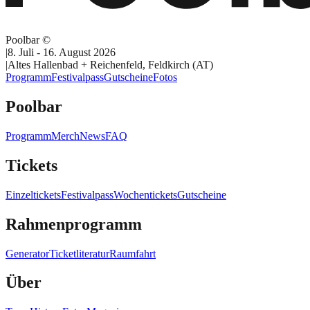
Poolbar ©
|
8. Juli - 16. August 2026
|
Altes Hallenbad + Reichenfeld, Feldkirch (AT)
Programm
Festivalpass
Gutscheine
Fotos
Poolbar
Programm
Merch
News
FAQ
Tickets
Einzeltickets
Festivalpass
Wochentickets
Gutscheine
Rahmenprogramm
Generator
Ticketliteratur
Raumfahrt
Über