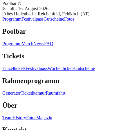
Poolbar ©
|
8. Juli - 16. August 2026
|
Altes Hallenbad + Reichenfeld, Feldkirch (AT)
Programm
Festivalpass
Gutscheine
Fotos
Poolbar
Programm
Merch
News
FAQ
Tickets
Einzeltickets
Festivalpass
Wochentickets
Gutscheine
Rahmenprogramm
Generator
Ticketliteratur
Raumfahrt
Über
Team
History
Fotos
Magazin
Kontakt