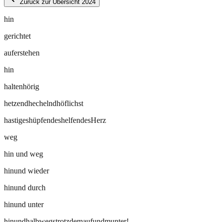
Zurück zur Übersicht 2024
hin
gerichtet
auferstehen
hin
haltenhörig
hetzendhechelndhöflichst
hastigeshüpfendeshelfendesHerz
weg
hin und weg
hinund wieder
hinund durch
hinund unter
hinundhalbwegstrotzdemaufundmunter!