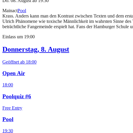
Do. 08. August
ab
19:30
Mainact
Pool
Krass. Anders kann man den Kontrast zwischen Texten und dem ersta
Ulrich Phänomene wie toxische Männlichkeit im wahrsten Sinne des Wor
beträchtliche Fangemeinde erspielt hat. Fans der Hamburger Schule 
Einlass um
19:00
Donnerstag, 8. August
Geöffnet ab
18:00
Open Air
18:00
Poolquiz #6
Free Entry
Pool
19:30