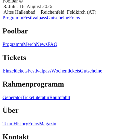
Poolbar ©
|
8. Juli - 16. August 2026
|
Altes Hallenbad + Reichenfeld, Feldkirch (AT)
Programm
Festivalpass
Gutscheine
Fotos
Poolbar
Programm
Merch
News
FAQ
Tickets
Einzeltickets
Festivalpass
Wochentickets
Gutscheine
Rahmenprogramm
Generator
Ticketliteratur
Raumfahrt
Über
Team
History
Fotos
Magazin
Kontakt