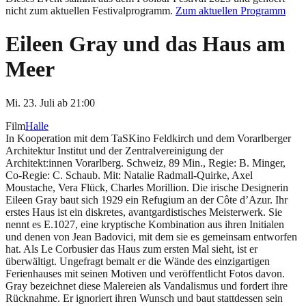
nicht zum aktuellen Festivalprogramm.
Zum aktuellen Programm
Eileen Gray und das Haus am
Meer
Mi. 23. Juli
ab
21:00
Film
Halle
In Kooperation mit dem TaSKino Feldkirch und dem Vorarlberger
Architektur Institut und der Zentralvereinigung der
Architekt:innen Vorarlberg. Schweiz, 89 Min., Regie: B. Minger,
Co-Regie: C. Schaub. Mit: Natalie Radmall-Quirke, Axel
Moustache, Vera Flück, Charles Morillion. Die irische Designerin
Eileen Gray baut sich 1929 ein Refugium an der Côte d’Azur. Ihr
erstes Haus ist ein diskretes, avantgardistisches Meisterwerk. Sie
nennt es E.1027, eine kryptische Kombination aus ihren Initialen
und denen von Jean Badovici, mit dem sie es gemeinsam entworfen
hat. Als Le Corbusier das Haus zum ersten Mal sieht, ist er
überwältigt. Ungefragt bemalt er die Wände des einzigartigen
Ferienhauses mit seinen Motiven und veröffentlicht Fotos davon.
Gray bezeichnet diese Malereien als Vandalismus und fordert ihre
Rücknahme. Er ignoriert ihren Wunsch und baut stattdessen sein