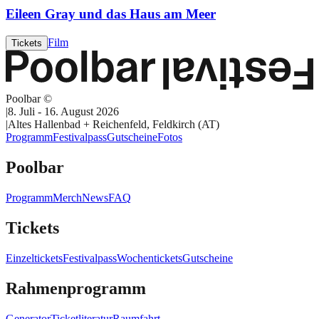
Eileen Gray und das Haus am Meer
Film
Tickets
Poolbar ©
|
8. Juli - 16. August 2026
|
Altes Hallenbad + Reichenfeld, Feldkirch (AT)
Programm
Festivalpass
Gutscheine
Fotos
Poolbar
Programm
Merch
News
FAQ
Tickets
Einzeltickets
Festivalpass
Wochentickets
Gutscheine
Rahmenprogramm
Generator
Ticketliteratur
Raumfahrt