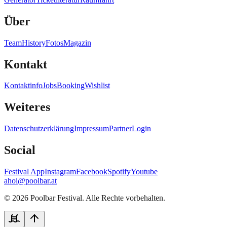
Über
Team
History
Fotos
Magazin
Kontakt
Kontaktinfo
Jobs
Booking
Wishlist
Weiteres
Datenschutzerklärung
Impressum
Partner
Login
Social
Festival App
Instagram
Facebook
Spotify
Youtube
ahoi@poolbar.at
©
2026
Poolbar Festival. Alle Rechte vorbehalten.