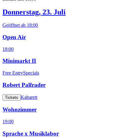
Donnerstag, 23. Juli
Geöffnet ab
18:00
Open Air
18:00
Minimarkt II
Free Entry
Specials
Robert Palfrader
Kabarett
Tickets
Wohnzimmer
19:00
Sprache x Musiklabor