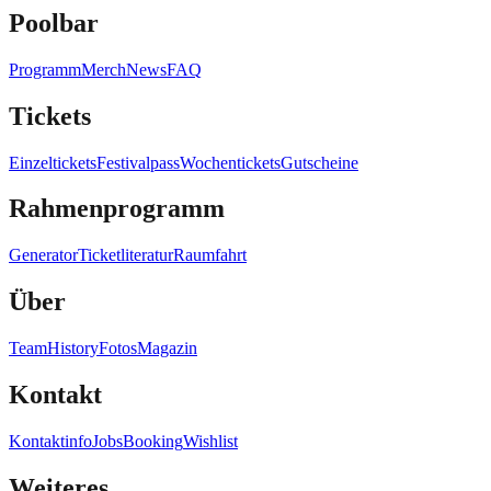
Poolbar
Programm
Merch
News
FAQ
Tickets
Einzeltickets
Festivalpass
Wochentickets
Gutscheine
Rahmenprogramm
Generator
Ticketliteratur
Raumfahrt
Über
Team
History
Fotos
Magazin
Kontakt
Kontaktinfo
Jobs
Booking
Wishlist
Weiteres