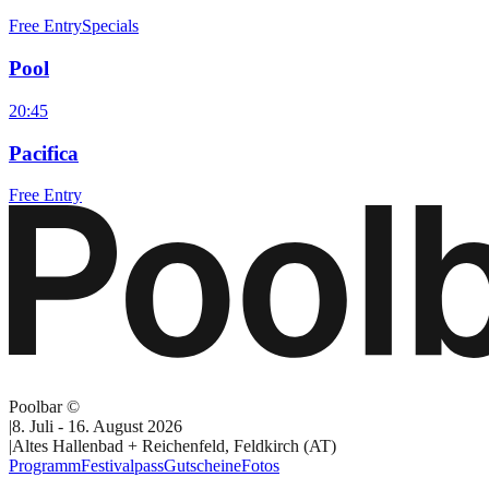
Free Entry
Specials
Pool
20:45
Pacifica
Free Entry
Poolbar ©
|
8. Juli - 16. August 2026
|
Altes Hallenbad + Reichenfeld, Feldkirch (AT)
Programm
Festivalpass
Gutscheine
Fotos