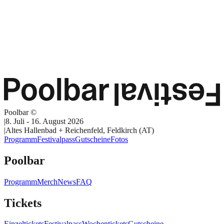
Poolbar ©
|
8. Juli - 16. August 2026
|
Altes Hallenbad + Reichenfeld, Feldkirch (AT)
Programm
Festivalpass
Gutscheine
Fotos
Poolbar
Programm
Merch
News
FAQ
Tickets
Einzeltickets
Festivalpass
Wochentickets
Gutscheine