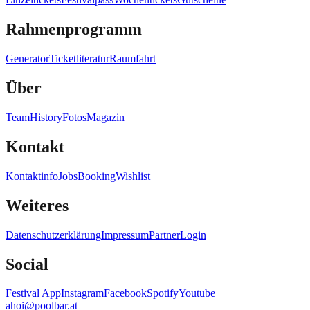
Rahmenprogramm
Generator
Ticketliteratur
Raumfahrt
Über
Team
History
Fotos
Magazin
Kontakt
Kontaktinfo
Jobs
Booking
Wishlist
Weiteres
Datenschutzerklärung
Impressum
Partner
Login
Social
Festival App
Instagram
Facebook
Spotify
Youtube
ahoi@poolbar.at