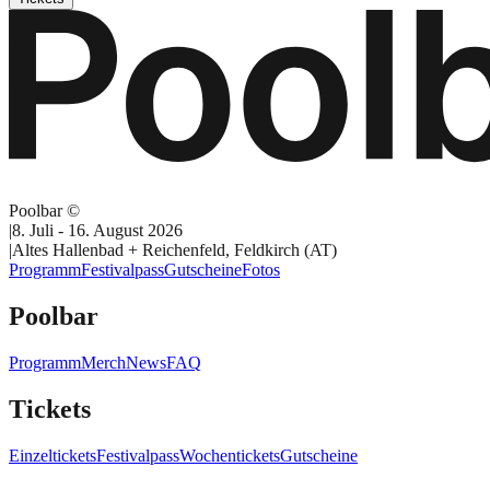
Poolbar ©
|
8. Juli - 16. August 2026
|
Altes Hallenbad + Reichenfeld, Feldkirch (AT)
Programm
Festivalpass
Gutscheine
Fotos
Poolbar
Programm
Merch
News
FAQ
Tickets
Einzeltickets
Festivalpass
Wochentickets
Gutscheine