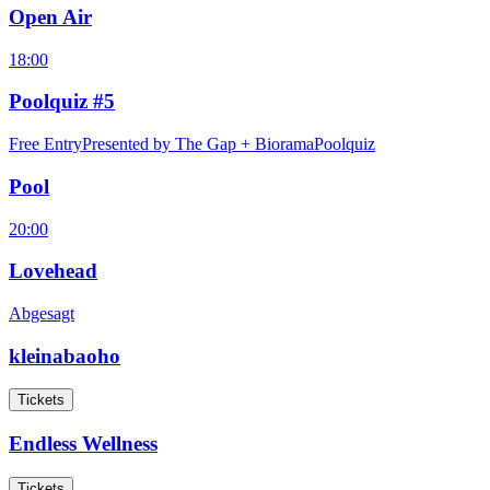
Open Air
18:00
Poolquiz #5
Free Entry
Presented by The Gap + Biorama
Poolquiz
Pool
20:00
Lovehead
Abgesagt
kleinabaoho
Tickets
Endless Wellness
Tickets