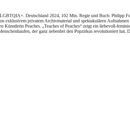
 LGBTQIA+. Deutschland 2024, 102 Min. Regie und Buch: Philipp Fus
on exklusivem privatem Archivmaterial und spektakulären Aufnahmen d
ten Künstlerin Peaches. „Teaches of Peaches“ zeigt ein liebevoll-femi
Menschenhaufen, der ganz nebenbei den Popzirkus revolutioniert hat. D