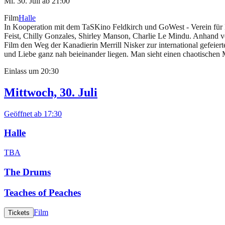
Mi. 30. Juli
ab
21:00
Film
Halle
In Kooperation mit dem TaSKino Feldkirch und GoWest - Verein für
Feist, Chilly Gonzales, Shirley Manson, Charlie Le Mindu. Anhand v
Film den Weg der Kanadierin Merrill Nisker zur international gefeier
und Liebe ganz nah beieinander liegen. Man sieht einen chaotischen 
Einlass um
20:30
Mittwoch, 30. Juli
Geöffnet ab
17:30
Halle
TBA
The Drums
Teaches of Peaches
Film
Tickets