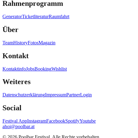
Rahmenprogramm
Generator
Ticketliteratur
Raumfahrt
Über
Team
History
Fotos
Magazin
Kontakt
Kontaktinfo
Jobs
Booking
Wishlist
Weiteres
Datenschutzerklärung
Impressum
Partner
Login
Social
Festival App
Instagram
Facebook
Spotify
Youtube
ahoi@poolbar.at
©
2026
Poolbar Festival. Alle Rechte vorbehalten.