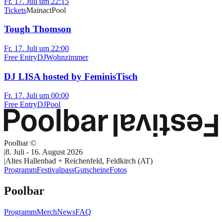
Fr. 17. Juli um 22:15
Tickets
Mainact
Pool
Tough Thomson
Fr. 17. Juli um 22:00
Free Entry
DJ
Wohnzimmer
DJ LISA hosted by FeminisTisch
Fr. 17. Juli um 00:00
Free Entry
DJ
Pool
Poolbar ©
|
8. Juli - 16. August 2026
|
Altes Hallenbad + Reichenfeld, Feldkirch (AT)
Programm
Festivalpass
Gutscheine
Fotos
Poolbar
Programm
Merch
News
FAQ