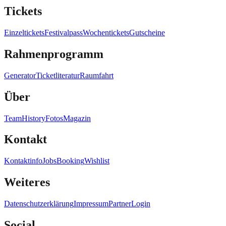
Tickets
Einzeltickets
Festivalpass
Wochentickets
Gutscheine
Rahmenprogramm
Generator
Ticketliteratur
Raumfahrt
Über
Team
History
Fotos
Magazin
Kontakt
Kontaktinfo
Jobs
Booking
Wishlist
Weiteres
Datenschutzerklärung
Impressum
Partner
Login
Social