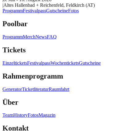
|
Altes Hallenbad + Reichenfeld, Feldkirch (AT)
Programm
Festivalpass
Gutscheine
Fotos
Poolbar
Programm
Merch
News
FAQ
Tickets
Einzeltickets
Festivalpass
Wochentickets
Gutscheine
Rahmenprogramm
Generator
Ticketliteratur
Raumfahrt
Über
Team
History
Fotos
Magazin
Kontakt