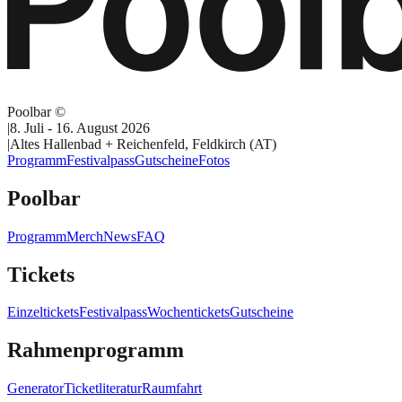
Poolbar ©
|
8. Juli - 16. August 2026
|
Altes Hallenbad + Reichenfeld, Feldkirch (AT)
Programm
Festivalpass
Gutscheine
Fotos
Poolbar
Programm
Merch
News
FAQ
Tickets
Einzeltickets
Festivalpass
Wochentickets
Gutscheine
Rahmenprogramm
Generator
Ticketliteratur
Raumfahrt