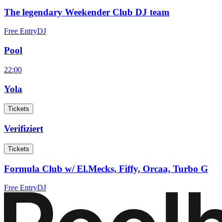
The legendary Weekender Club DJ team
Free Entry
DJ
Pool
22:00
Yola
Tickets
Verifiziert
Tickets
Formula Club w/ El.Mecks, Fiffy, Orcaa, Turbo G
Free Entry
DJ